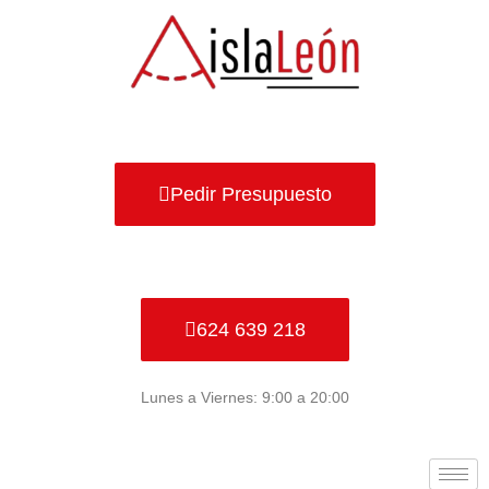
Ir
al
contenido
Pedir Presupuesto
624 639 218
Lunes a Viernes: 9:00 a 20:00