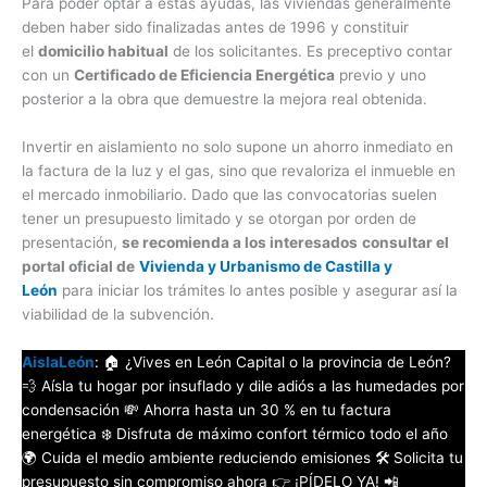
Para poder optar a estas ayudas, las viviendas generalmente
deben haber sido finalizadas antes de 1996 y constituir
el
domicilio habitual
de los solicitantes. Es preceptivo contar
con un
Certificado de Eficiencia Energética
previo y uno
posterior a la obra que demuestre la mejora real obtenida.
Invertir en aislamiento no solo supone un ahorro inmediato en
la factura de la luz y el gas, sino que revaloriza el inmueble en
el mercado inmobiliario. Dado que las convocatorias suelen
tener un presupuesto limitado y se otorgan por orden de
presentación,
se recomienda a los interesados
consultar el
portal oficial de
Vivienda y Urbanismo de Castilla y
León
para iniciar los trámites lo antes posible y asegurar así la
viabilidad de la subvención.
AislaLeón
: 🏠 ¿Vives en León Capital o la provincia de León?
💨 Aísla tu hogar por insuflado y dile adiós a las humedades por
condensación 💸 Ahorra hasta un 30 % en tu factura
energética ❄️ Disfruta de máximo confort térmico todo el año
🌍 Cuida el medio ambiente reduciendo emisiones 🛠️ Solicita tu
presupuesto sin compromiso ahora 👉 ¡PÍDELO YA! 📲