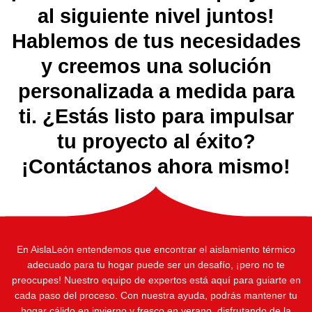
al siguiente nivel juntos!
Hablemos de tus necesidades
y creemos una solución
personalizada a medida para
ti. ¿Estás listo para impulsar
tu proyecto al éxito?
¡Contáctanos ahora mismo!
En AislaLeón entendemos que encontrar el aislamiento térmico
adecuado para tu hogar puede ser un desafío, ¡pero no te
preocupes! Nuestro equipo de expertos está aquí para guiarte en
cada paso del proceso. Con nuestra ayuda, podrás mantener tu
hogar cálido en invierno y fresco en verano, disfrutando de la