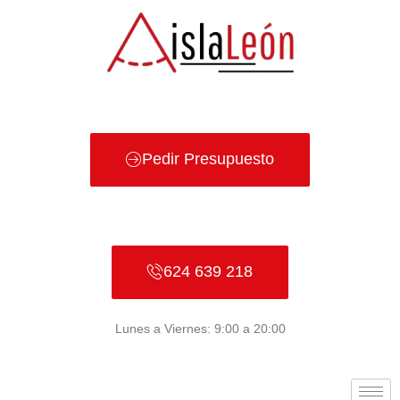
Ir
al
contenido
Pedir Presupuesto
624 639 218
Lunes a Viernes: 9:00 a 20:00