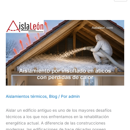
Aislamientos térmicos
,
Blog
/ Por
admin
Aislar un edificio antiguo es uno de los mayores desafíos
técnicos a los que nos enfrentamos en la rehabilitación
energética actual. A diferencia de las construcciones
modernas, las edificaciones de hace décadas poseen