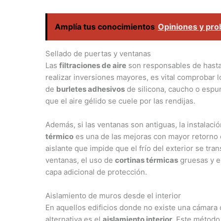
Amplía tus conocimientos
Opiniones y pro
Sellado de puertas y ventanas
Las
filtraciones de aire
son responsables de hasta
realizar inversiones mayores, es vital comprobar l
de
burletes adhesivos
de silicona, caucho o espu
que el aire gélido se cuele por las rendijas.
Además, si las ventanas son antiguas, la instalaci
térmico
es una de las mejoras con mayor retorno d
aislante que impide que el frío del exterior se tran
ventanas, el uso de
cortinas térmicas
gruesas y e
capa adicional de protección.
Aislamiento de muros desde el interior
En aquellos edificios donde no existe una cámara d
alternativa es el
aislamiento interior
. Este método 