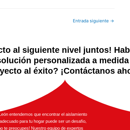
Entrada siguiente
→
cto al siguiente nivel juntos! Ha
lución personalizada a medida p
royecto al éxito? ¡Contáctanos a
León entendemos que encontrar el aislamiento
 adecuado para tu hogar puede ser un desafío,
no te preocupes! Nuestro equipo de expertos