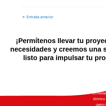
←
Entrada anterior
¡Permítenos llevar tu proye
necesidades y creemos una so
listo para impulsar tu p
En Aisla
térmico
¡pero 