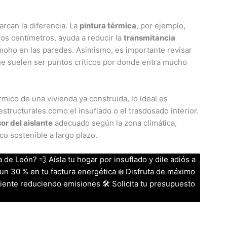
rcan la diferencia. La
pintura térmica
, por ejemplo,
ios centímetros, ayuda a reducir la
transmitancia
moho en las paredes. Asimismo, es importante revisar
que suelen ser puntos críticos por donde entra mucho
mico de una vivienda ya construida, lo ideal es
estructurales como el insuflado o el trasdosado interior.
or del aislante
adecuado según la zona climática,
o sostenible a largo plazo.
a de León? 💨 Aísla tu hogar por insuflado y dile adiós a
n 30 % en tu factura energética ❄️ Disfruta de máximo
iente reduciendo emisiones 🛠️ Solicita tu presupuesto