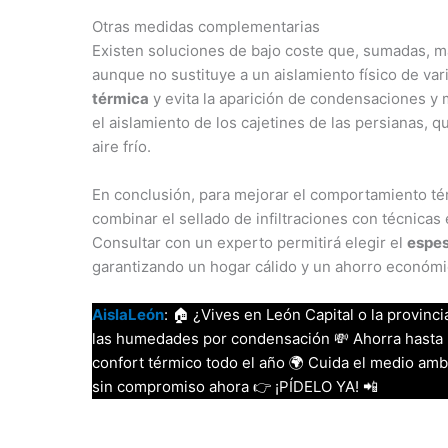
Otras medidas complementarias
Existen soluciones de bajo coste que, sumadas, ma
aunque no sustituye a un aislamiento físico de var
térmica
y evita la aparición de condensaciones y 
el aislamiento de los cajetines de las persianas, 
aire frío.
En conclusión, para mejorar el comportamiento tér
combinar el sellado de infiltraciones con técnicas 
Consultar con un experto permitirá elegir el
espes
garantizando un hogar cálido y un ahorro económic
AislaLeón
: 🏠 ¿Vives en León Capital o la provinci
las humedades por condensación 💸 Ahorra hasta u
confort térmico todo el año 🌍 Cuida el medio amb
sin compromiso ahora 👉 ¡PÍDELO YA! 📲