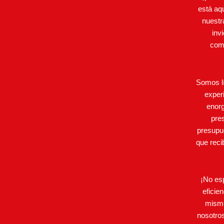
está aq
nuestr
inv
como
Somos lí
exper
enorg
pre
presupu
que reci
¡No esp
eficie
mismo
nosotros