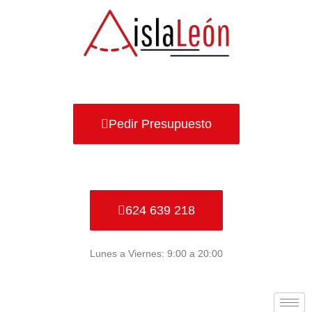
Ir
al
contenido
Pedir Presupuesto
624 639 218
Lunes a Viernes: 9:00 a 20:00